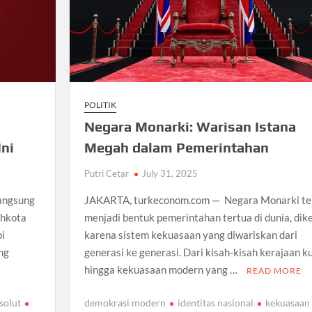
POLITIK
Negara Monarki: Warisan Istana
Ini
Megah dalam Pemerintahan
Putri Cetar
July 31, 2025
langsung
JAKARTA, turkeconom.com — Negara Monarki te
ahkota
menjadi bentuk pemerintahan tertua di dunia, dik
pi
karena sistem kekuasaan yang diwariskan dari
ang
generasi ke generasi. Dari kisah-kisah kerajaan k
hingga kekuasaan modern yang …
READ MORE
solut
demokrasi modern
identitas nasional
kekuasaan