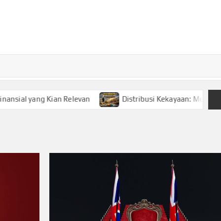
TURKECONOM
Blog
Seputar
olitik &
Ekonomi
ial yang Kian Relevan
Distribusi Kekayaan: Memahami 