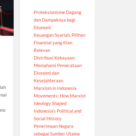
Proteksionisme Dagang
dan Dampaknya bagi
Ekonomi
Keuangan Syariah, Pilihan
Finansial yang Kian
Relevan
Distribusi Kekayaan:
Memahami Pemerataan
Ekonomi dan
Kesejahteraan
lah
Marxism in Indonesia
enal
Movements: How Marxist
Ideology Shaped
uno
Indonesia’s Political and
Social History
Penerimaan Negara
sebagai Sumber Utama