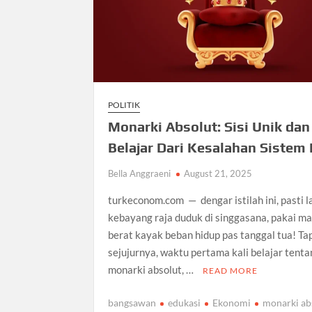
POLITIK
Monarki Absolut: Sisi Unik dan
Belajar Dari Kesalahan Sistem 
Bella Anggraeni
August 21, 2025
turkeconom.com — dengar istilah ini, pasti 
kebayang raja duduk di singgasana, pakai m
berat kayak beban hidup pas tanggal tua! Ta
sejujurnya, waktu pertama kali belajar tent
monarki absolut, …
READ MORE
bangsawan
edukasi
Ekonomi
monarki ab