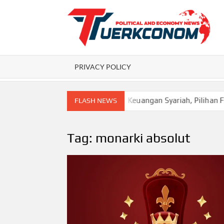
Skip
to
content
P
PRIVACY POLICY
mpaknya bagi Ekonomi
Keuangan Syariah, Pilihan Finans
FLASH NEWS
Tag:
monarki absolut