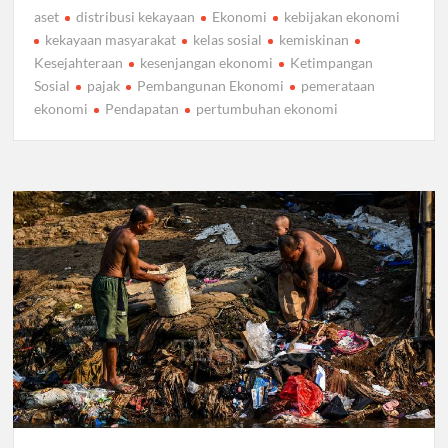
aset
distribusi kekayaan
Ekonomi
kebijakan ekonomi
kekayaan masyarakat
kelas sosial
kemiskinan
Kesejahteraan
kesenjangan ekonomi
Ketimpangan
Sosial
pajak
Pembangunan Ekonomi
pemerataan
ekonomi
Pendapatan
pertumbuhan ekonomi