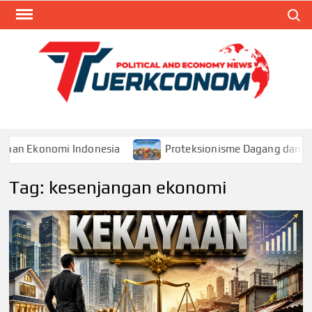
Skip
Search
to
content
TUR
Blog
Seputa
Politik 
Ekonom
konomi Indonesia
Proteksionisme Dagang dan Dampakny
Tag:
kesenjangan ekonomi