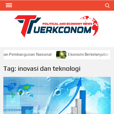
Skip
Search
to
content
TUR
Blog
Seputa
Politik 
Ekonom
an Pembangunan Nasional
Ekonomi Berkelanjutan: Pil
Tag:
inovasi dan teknologi