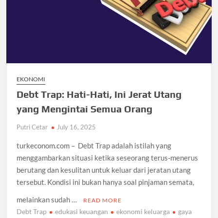
EKONOMI
Debt Trap: Hati-Hati, Ini Jerat Utang
yang Mengintai Semua Orang
Putri Cetar
July 16, 2025
turkeconom.com – Debt Trap adalah istilah yang
menggambarkan situasi ketika seseorang terus-menerus
berutang dan kesulitan untuk keluar dari jeratan utang
tersebut. Kondisi ini bukan hanya soal pinjaman semata,
melainkan sudah …
READ MORE
Debt Trap
edukasi keuangan
ekonomi keluarga
gaya