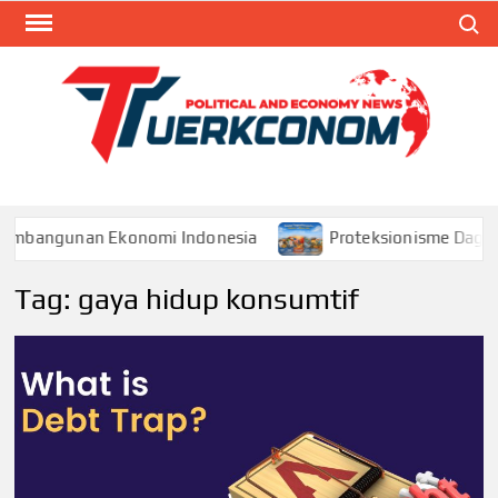
Skip
Search
to
content
TUR
Blog
Seputa
Politik 
Ekonom
Pembangunan Ekonomi Indonesia
Proteksionisme Dagang
Tag:
gaya hidup konsumtif