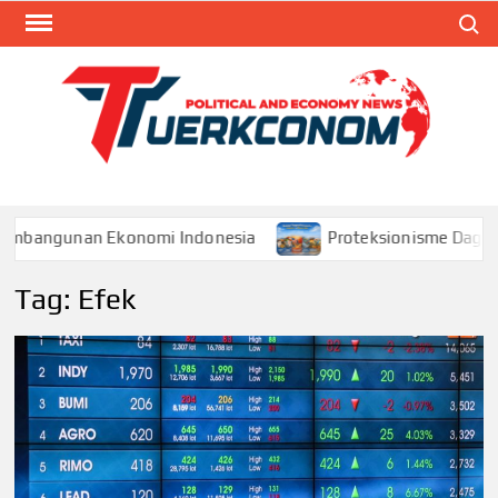
Skip
Search
to
content
TUR
Blog
Seputa
Politik 
Ekonom
embangunan Ekonomi Indonesia
Proteksionisme Dagang 
Tag:
Efek