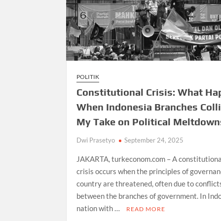
POLITIK
Constitutional Crisis: What H
When Indonesia Branches Coll
My Take on Political Meltdown
Dwi Prasetyo
September 24, 2025
JAKARTA, turkeconom.com – A constitutiona
crisis occurs when the principles of governan
country are threatened, often due to conflict
between the branches of government. In Indo
nation with …
READ MORE