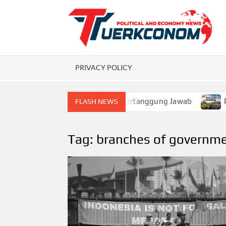
Skip
to
content
P
PRIVACY POLICY
 Masa Depan Pertumbuhan yang Bertanggung Jawab
Pem
FLASH NEWS
Tag:
branches of governm