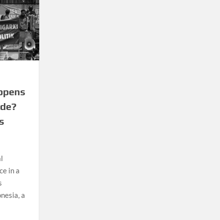
appens
ide?
s
l
ce in a
s
nesia, a