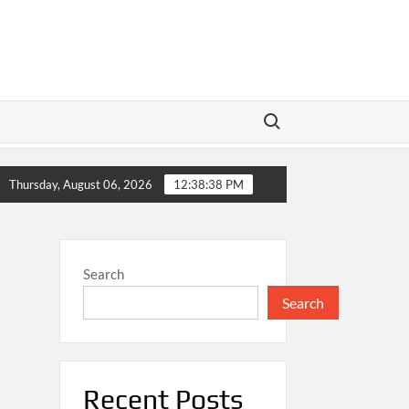
Search for:
ejahteraan Masyarakat
Harga Jual Jadi Penentu Untung 
Thursday, August 06, 2026
12:38:39 PM
Search
Search
Recent Posts