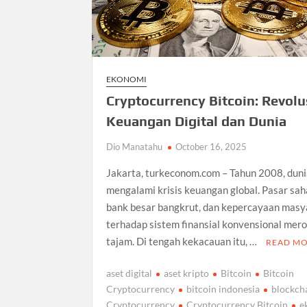
EKONOMI
Cryptocurrency Bitcoin: Revolu
Keuangan Digital dan Dunia
Dio Manatahu
October 16, 2025
Jakarta, turkeconom.com – Tahun 2008, dun
mengalami krisis keuangan global. Pasar sah
bank besar bangkrut, dan kepercayaan masy
terhadap sistem finansial konvensional mer
tajam. Di tengah kekacauan itu, …
READ M
aset digital
aset kripto
Bitcoin
Bitcoin
Cryptocurrency
bitcoin indonesia
blockch
Cryptocurrency
Cryptocurrency Bitcoin
e