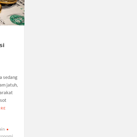
si
ia sedang
am jatuh,
arakat
osot
ORE
ain
konomi