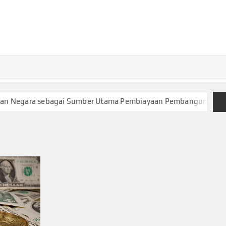
TURKECONOM
Blog
Seputar
olitik &
Ekonomi
egara sebagai Sumber Utama Pembiayaan Pembangunan Nasion