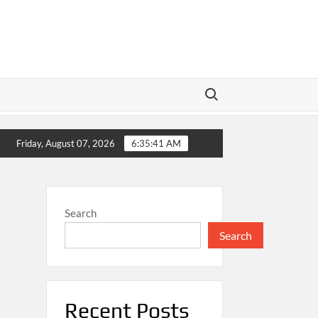
Search for:
al
Ekonomi Berkelanjutan: Pilar Masa Depan Pertumbu
Friday, August 07, 2026
6:35:41 AM
Search
Search
Recent Posts