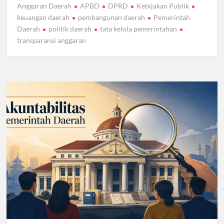
Anggaran Daerah
APBD
DPRD
Kebijakan Publik
keuangan daerah
pembangunan daerah
Pemerintah
Daerah
politik daerah
tata kelola pemerintahan
transparansi anggaran