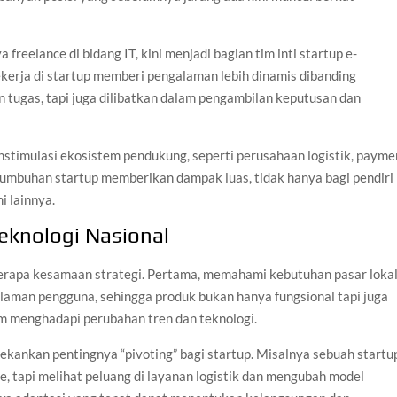
reelance di bidang IT, kini menjadi bagian tim inti startup e-
erja di startup memberi pengalaman lebih dinamis dibanding
 tugas, tapi juga dilibatkan dalam pengambilan keputusan dan
enstimulasi ekosistem pendukung, seperti perusahaan logistik, payme
ertumbuhan startup memberikan dampak luas, tidak hanya bagi pendiri
i lainnya.
eknologi Nasional
berapa kesamaan strategi. Pertama, memahami kebutuhan pasar loka
laman pengguna, sehingga produk bukan hanya fungsional tapi juga
lam menghadapi perubahan tren dan teknologi.
kankan pentingnya “pivoting” bagi startup. Misalnya sebuah startu
ne, tapi melihat peluang di layanan logistik dan mengubah model