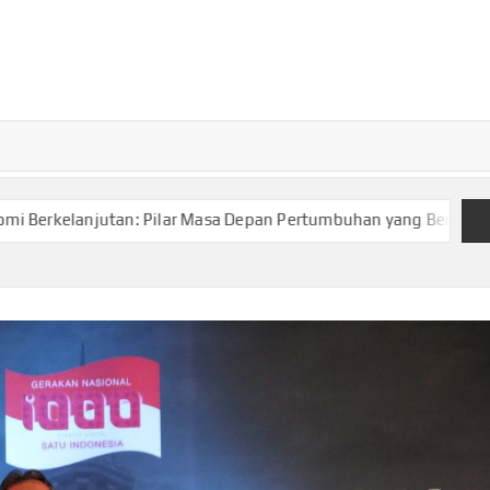
TURKECONOM
Blog
Seputar
olitik &
Ekonomi
lanjutan: Pilar Masa Depan Pertumbuhan yang Bertanggung Jaw