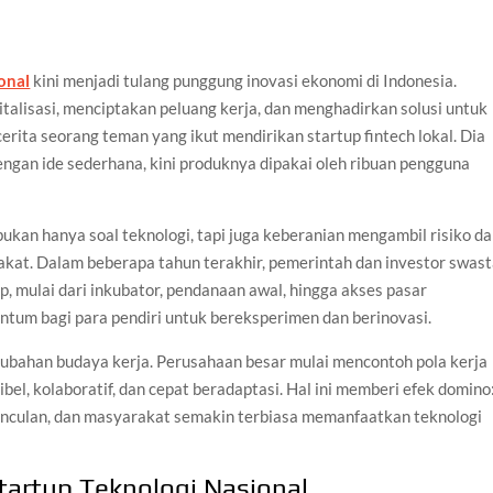
onal
kini menjadi tulang punggung inovasi ekonomi di Indonesia.
talisasi, menciptakan peluang kerja, dan menghadirkan solusi untuk
cerita seorang teman yang ikut mendirikan startup fintech lokal. Dia
gan ide sederhana, kini produknya dipakai oleh ribuan pengguna
kan hanya soal teknologi, tapi juga keberanian mengambil risiko d
. Dalam beberapa tahun terakhir, pemerintah dan investor swas
, mulai dari inkubator, pendanaan awal, hingga akses pasar
tum bagi para pendiri untuk bereksperimen dan berinovasi.
rubahan budaya kerja. Perusahaan besar mulai mencontoh pola kerja
ibel, kolaboratif, dan cepat beradaptasi. Hal ini memberi efek domino
munculan, dan masyarakat semakin terbiasa memanfaatkan teknologi
artup Teknologi Nasional