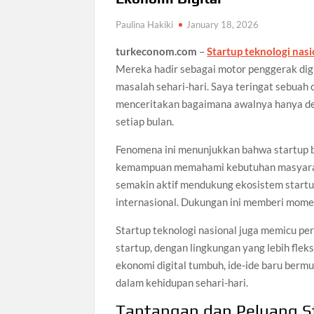
Paulina Hakiki
January 18, 2026
turkeconom.com
–
Startup teknologi nasi
Mereka hadir sebagai motor penggerak digi
masalah sehari-hari. Saya teringat sebuah 
menceritakan bagaimana awalnya hanya den
setiap bulan.
Fenomena ini menunjukkan bahwa startup bu
kemampuan memahami kebutuhan masyarakat
semakin aktif mendukung ekosistem startup
internasional. Dukungan ini memberi momen
Startup teknologi nasional juga memicu pe
startup, dengan lingkungan yang lebih fleks
ekonomi digital tumbuh, ide-ide baru ber
dalam kehidupan sehari-hari.
Tantangan dan Peluang St