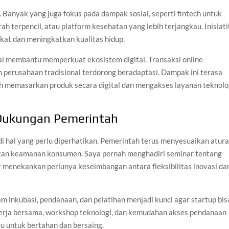
. Banyak yang juga fokus pada dampak sosial, seperti fintech untuk
ah terpencil, atau platform kesehatan yang lebih terjangkau. Inisiati
akat dan meningkatkan kualitas hidup.
onal membantu memperkuat ekosistem digital. Transaksi online
 perusahaan tradisional terdorong beradaptasi. Dampak ini terasa
h memasarkan produk secara digital dan mengakses layanan teknolo
Dukungan Pemerintah
di hal yang perlu diperhatikan. Pemerintah terus menyesuaikan atur
an keamanan konsumen. Saya pernah menghadiri seminar tentang
er menekankan perlunya keseimbangan antara fleksibilitas inovasi da
inkubasi, pendanaan, dan pelatihan menjadi kunci agar startup bis
erja bersama, workshop teknologi, dan kemudahan akses pendanaan
u untuk bertahan dan bersaing.