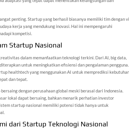
wa adaptasi yang tepat dapat menentukan kelangsungan dan
sangat penting. Startup yang berhasil biasanya memiliki tim dengan vi
udaya kerja yang mendukung inovasi. Hal ini mempengaruhi
hadapi kompetisi.
lam Startup Nasional
kreativitas dalam memanfaatkan teknologi terkini. Dari AI, big data,
 diterapkan untuk meningkatkan efisiensi dan pengalaman pengguna.
artup healthtech yang menggunakan AI untuk memprediksi kebutuha
epat dan tepat.
 bersaing dengan perusahaan global meski berasal dari Indonesia.
sar lokal dapat bersaing, bahkan menarik perhatian investor
istem startup nasional memiliki potensi tidak hanya untuk
al.
i dari Startup Teknologi Nasional