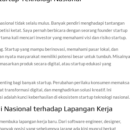
nasional tidak selalu mulus. Banyak pendiri menghadapi tantangan
petisi ketat. Saya pernah berbicara dengan seorang founder startup
ertama kali mencari investor yang memahami visi dan risiko startup.
g. Startup yang mampu berinovasi, memahami pasar lokal, dan
n nyata masyarakat memiliki potensi besar untuk tumbuh. Misalny
asarkan produk secara digital, atau startup edukasi yang
 penting bagi banyak startup. Perubahan perilaku konsumen memaksa
transformasi digital, dan menghadirkan solusi kreatif. Ini
i adalah kunci keberhasilan di ekosistem startup teknologi nasional.
 Nasional terhadap Lapangan Kerja
 membuka lapangan kerja baru. Dari software engineer, designer,
 banyak posisi yang sebelumnya jarang ada kini muncul berkat