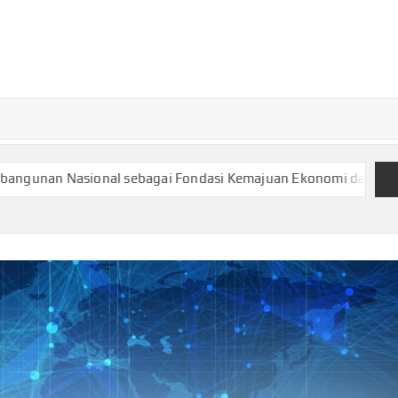
TURKECONOM
Blog
Seputar
olitik &
Ekonomi
ional sebagai Fondasi Kemajuan Ekonomi dan Kesejahteraan 