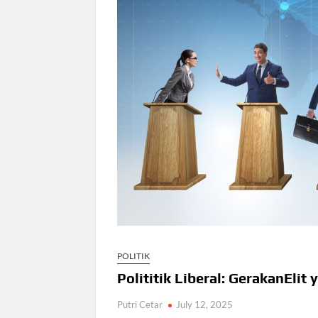
POLITIK
Polititik Liberal: GerakanEli
Putri Cetar
July 12, 2025