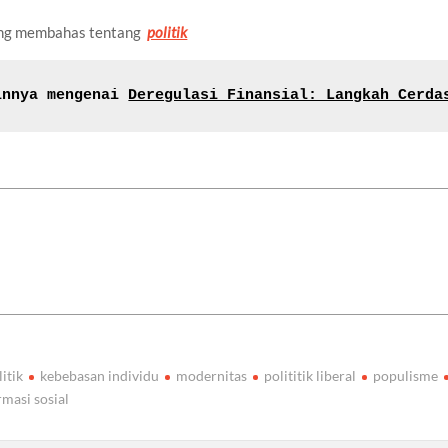
yang membahas tentang
politik
innya mengenai 
Deregulasi Finansial: Langkah Cerda
litik
kebebasan individu
modernitas
polititik liberal
populisme
rmasi sosial