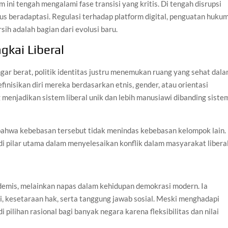
tem ini tengah mengalami fase transisi yang kritis. Di tengah disrupsi
 terus beradaptasi. Regulasi terhadap platform digital, penguatan huku
sih adalah bagian dari evolusi baru.
ngkai Liberal
gar berat, politik identitas justru menemukan ruang yang sehat dal
inisikan diri mereka berdasarkan etnis, gender, atau orientasi
g menjadikan sistem liberal unik dan lebih manusiawi dibanding siste
hwa kebebasan tersebut tidak menindas kebebasan kelompok lain.
adi pilar utama dalam menyelesaikan konflik dalam masyarakat liberal
ademis, melainkan napas dalam kehidupan demokrasi modern. Ia
i, kesetaraan hak, serta tanggung jawab sosial. Meski menghadapi
i pilihan rasional bagi banyak negara karena fleksibilitas dan nilai