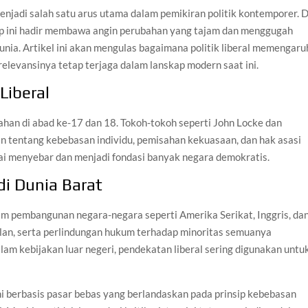
njadi salah satu arus utama dalam pemikiran politik kontemporer. D
sep ini hadir membawa angin perubahan yang tajam dan menggugah
dunia. Artikel ini akan mengulas bagaimana politik liberal memengaru
elevansinya tetap terjaga dalam lanskap modern saat ini.
 Liberal
erahan di abad ke-17 dan 18. Tokoh-tokoh seperti John Locke dan
n tentang kebebasan individu, pemisahan kekuasaan, dan hak asasi
ulai menyebar dan menjadi fondasi banyak negara demokratis.
 di Dunia Barat
lam pembangunan negara-negara seperti Amerika Serikat, Inggris, da
ilan, serta perlindungan hukum terhadap minoritas semuanya
dalam kebijakan luar negeri, pendekatan liberal sering digunakan untu
mi berbasis pasar bebas yang berlandaskan pada prinsip kebebasan