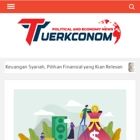
Skip
Search
to
content
TUR
Blog
Seputa
Politik 
Ekonom
gan Syariah, Pilihan Finansial yang Kian Relevan
Distr