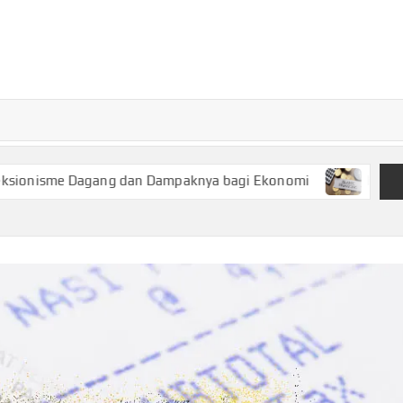
TURKECONOM
Blog
Seputar
olitik &
Ekonomi
agang dan Dampaknya bagi Ekonomi
Keuangan Syariah, P