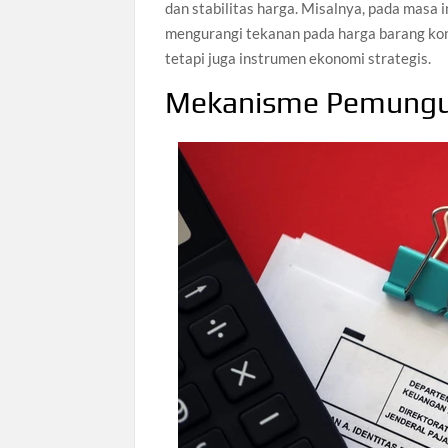
dan stabilitas harga. Misalnya, pada masa 
mengurangi tekanan pada harga barang kon
tetapi juga instrumen ekonomi strategis.
Mekanisme Pemungut