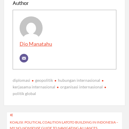
Author
Dio Manatahu
diplomasi
geopolitik
hubungan internasional
kerjasama internasional
organisasi internasional
politik global
Post
KOALISI: POLITICAL COALITION LATOTO BUILDING IN INDONESIA –
navigation
MY NO-NONSENSE GUIDE TO NAVIGATING ALLIANCES