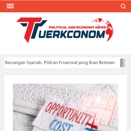
Skip
Search
to
content
TUR
Blog
Seputa
Politik 
Ekonom
angan Syariah, Pilihan Finansial yang Kian Relevan
Dist