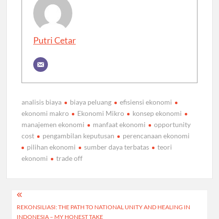
Putri Cetar
analisis biaya
biaya peluang
efisiensi ekonomi
ekonomi makro
Ekonomi Mikro
konsep ekonomi
manajemen ekonomi
manfaat ekonomi
opportunity
cost
pengambilan keputusan
perencanaan ekonomi
pilihan ekonomi
sumber daya terbatas
teori
ekonomi
trade off
Post
REKONSILIASI: THE PATH TO NATIONAL UNITY AND HEALING IN
navigation
INDONESIA – MY HONEST TAKE