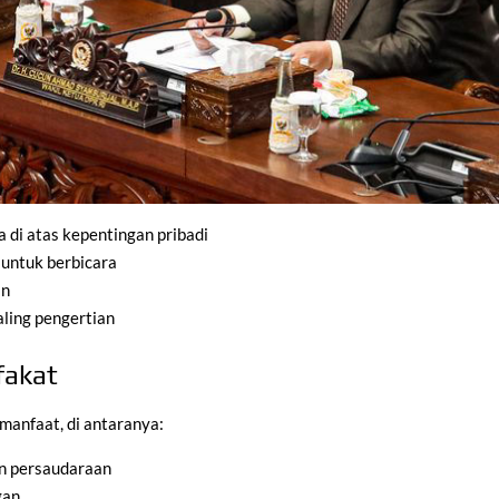
di atas kepentingan pribadi
untuk berbicara
an
aling pengertian
fakat
nfaat, di antaranya:
n persaudaraan
gan