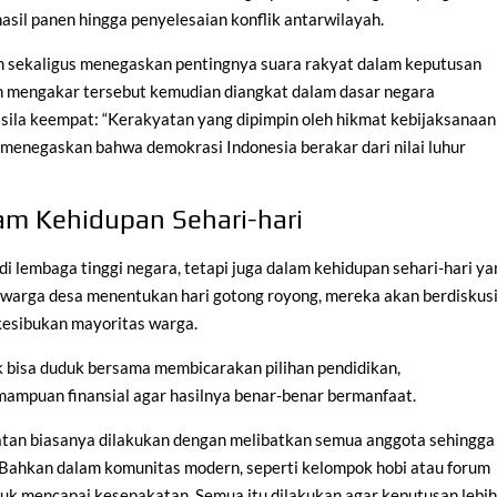
asil panen hingga penyelesaian konflik antarwilayah.
n sekaligus menegaskan pentingnya suara rakyat dalam keputusan
h mengakar tersebut kemudian diangkat dalam dasar negara
a sila keempat: “Kerakyatan yang dipimpin oleh hikmat kebijaksanaan
menegaskan bahwa demokrasi Indonesia berakar dari nilai luhur
m Kehidupan Sehari-hari
 lembaga tinggi negara, tetapi juga dalam kehidupan sehari-hari ya
t warga desa menentukan hari gotong royong, mereka akan berdiskus
 kesibukan mayoritas warga.
k bisa duduk bersama membicarakan pilihan pendidikan,
ampuan finansial agar hasilnya benar-benar bermanfaat.
iatan biasanya dilakukan dengan melibatkan semua anggota sehingga
. Bahkan dalam komunitas modern, seperti kelompok hobi atau forum
tuk mencapai kesepakatan. Semua itu dilakukan agar keputusan lebi