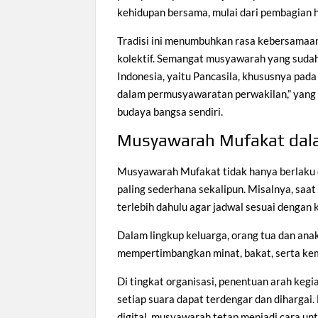
kehidupan bersama, mulai dari pembagian h
Tradisi ini menumbuhkan rasa kebersamaa
kolektif. Semangat musyawarah yang suda
Indonesia, yaitu Pancasila, khususnya pad
dalam permusyawaratan perwakilan,” yang 
budaya bangsa sendiri.
Musyawarah Mufakat dala
Musyawarah Mufakat tidak hanya berlaku di
paling sederhana sekalipun. Misalnya, saa
terlebih dahulu agar jadwal sesuai dengan
Dalam lingkup keluarga, orang tua dan ana
mempertimbangkan minat, bakat, serta kem
Di tingkat organisasi, penentuan arah keg
setiap suara dapat terdengar dan dihargai
digital, musyawarah tetap menjadi cara un