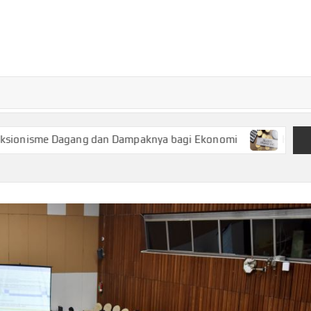
TURKECONOM
Blog
Seputar
olitik &
Ekonomi
ang dan Dampaknya bagi Ekonomi
Keuangan Syariah, Pil