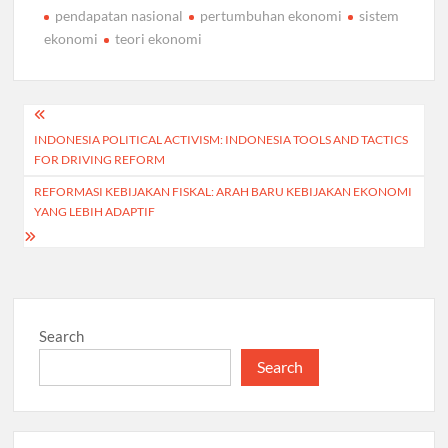
pendapatan nasional
pertumbuhan ekonomi
sistem
ekonomi
teori ekonomi
Post
INDONESIA POLITICAL ACTIVISM: INDONESIA TOOLS AND TACTICS
navigation
FOR DRIVING REFORM
REFORMASI KEBIJAKAN FISKAL: ARAH BARU KEBIJAKAN EKONOMI
YANG LEBIH ADAPTIF
Search
Search