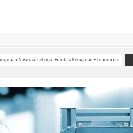
TURKECONOM
Blog
Seputar
olitik &
Ekonomi
l sebagai Fondasi Kemajuan Ekonomi dan Kesejahteraan Masy