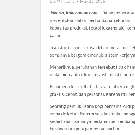
Dio Manatahu
May 25, 2026
Jakarta, turkeconom.com
– Dalam beberapa 
menentukan dalam pertumbuhan ekonomi mo
kapasitas produksi, tetapi juga melalui 
pasar.
Transformasi ini terasa di hampir semua sek
semuanya bergerak menuju sistem kerja yang
Menariknya, perubahan tersebut tidak han
mulai memanfaatkan inovasi industri untu
Fenomena ini terlihat jelas setelah era d
praktis, cepat, dan personal. Karena itu, p
Seorang pemilik usaha kopi bernama Ardi 
semakin ketat. Namun setelah mulai mengg
sederhana, usahanya perlahan berkembang
berdasarkan pola pembelian harian.