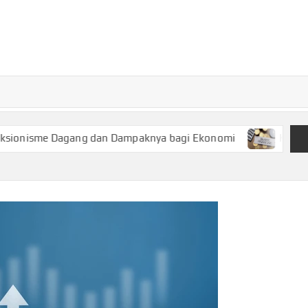
TURKECONOM
Blog
Seputar
olitik &
Ekonomi
 Dagang dan Dampaknya bagi Ekonomi
Keuangan Syariah,