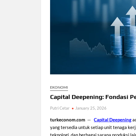
EKONOMI
Capital Deepening: Fondasi
Putri Cetar
January 25, 2026
turkeconom.com
—
Capital Deepening
ad
yang tersedia untuk setiap unit tenaga ker
teknologi, dan berbagai sarana produksi l