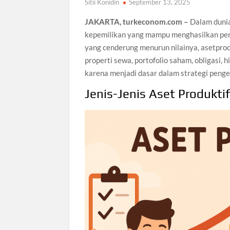
Sitii Konidin
September 13, 2025
JAKARTA, turkeconom.com –
Dalam dunia
kepemilikan yang mampu menghasilkan pen
yang cenderung menurun nilainya, asetpro
properti sewa, portofolio saham, obligasi, 
karena menjadi dasar dalam strategi penge
Jenis-Jenis Aset Produkti